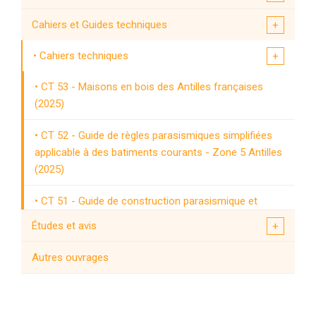
Cahiers et Guides techniques
Cahiers techniques
CT 53 - Maisons en bois des Antilles françaises
(2025)
CT 52 - Guide de règles parasismiques simplifiées
applicable à des batiments courants - Zone 5 Antilles
(2025)
CT 51 - Guide de construction parasismique et
paracyclonique de maisons individuelles a structure
Études et avis
en bois aux Antilles - Règles de construction et
Annexes techniques - Mise à jour 2025
Cahiers techniques spéciaux
Autres ouvrages
CT 50 - Guide relatif aux mesures de vibrations
Guides techniques
sous bruit ambiant et à leur exploitation pour la