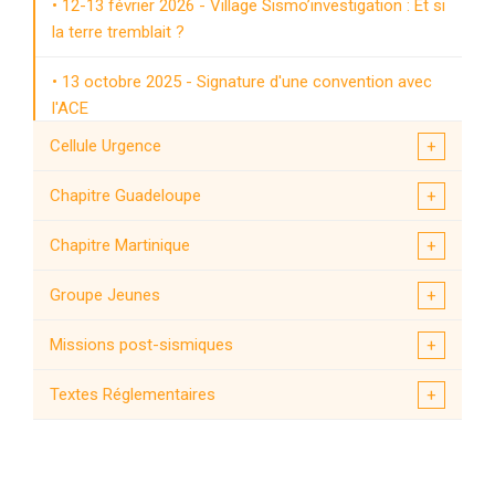
12-13 février 2026 - Village Sismo’investigation : Et si
la terre tremblait ?
13 octobre 2025 - Signature d'une convention avec
l'ACE
Cellule Urgence
17 juin 2025 - avis auprès de la commission
sénatoriale
Chapitre Guadeloupe
9 juillet 2024 - Signature de la convention AFPS -
Chapitre Martinique
MEAE
Groupe Jeunes
10 juin 2024 - Signature de la convention AFPS -
AFPCNT
Missions post-sismiques
L'AFPS partenaire relais de la campagne Prépa'Risk
Textes Réglementaires
2024
Le site de l'AFPS fait peau neuve !