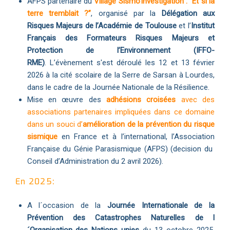
AFPS partenaire du
Village Sismo’investigation : “Et si la
terre tremblait ?”
, organisé par la
Délégation aux
Risques Majeurs de l’Académie de Toulouse
et l’
Institut
Français des Formateurs Risques Majeurs et
Protection de l’Environnement (IFFO-
RME)
. L’évènement s'est déroulé les 12 et 13 février
2026 à la cité scolaire de la Serre de Sarsan à Lourdes,
dans le cadre de la Journée Nationale de la Résilience.
Mise en œuvre des
adhésions croisées
avec des
associations partenaires impliquées dans ce domaine
dans un souci d’
amélioration de la prévention du risque
sismique
en France et à l’international, l’Association
Française du Génie Parasismique (AFPS) (decision du
Conseil d’Administration du 2 avril 2026).
En 2025:
A l´occasion de la
Journée Internationale de la
Prévention des Catastrophes Naturelles de l
´Organisation des Nations unies
du
13 octobre 2025,