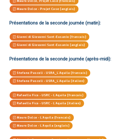
Mauro Dolce, Projet Case (francais)
Mauro Dolce - Projet Case (anglais)
Présentations de la seconde journée (matin):
Gianni di Giovanni Sant-Eusanio (francais)
Gianni di Giovanni Sant-Eusanio (anglais)
Présentations de la seconde journée (après-midi):
Stefano Pascoli - USRA_L´Aquila (francais)
Stefano Pascoli - USRA_L´Aquila (italien)
Rafaello Fico - USRC - L´Aquila (francais)
Rafaello Fico - USRC - L´Aquila (italien)
Mauro Dolce - L´Aquila (francais)
Mauro Dolce - L´Aquila (anglais)