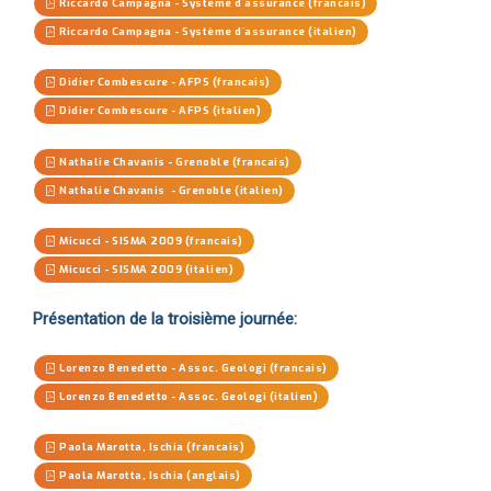
Riccardo Campagna - Système d´assurance (francais)
Riccardo Campagna - Système d´assurance (italien)
Didier Combescure - AFPS (francais)
Didier Combescure - AFPS (italien)
Nathalie Chavanis - Grenoble (francais)
Nathalie Chavanis - Grenoble (italien)
Micucci - SISMA 2009 (francais)
Micucci - SISMA 2009 (italien)
Présentation de la troisième journée:
Lorenzo Benedetto - Assoc. Geologi (francais)
Lorenzo Benedetto - Assoc. Geologi (italien)
Paola Marotta, Ischia (francais)
Paola Marotta, Ischia (anglais)