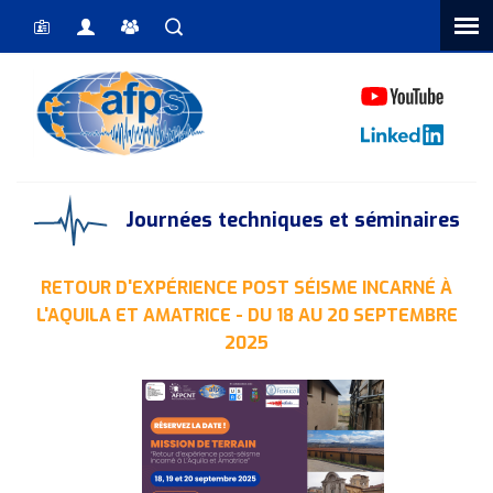
Vous êtes ici
Journées techniques et séminaires
RETOUR D'EXPÉRIENCE POST SÉISME INCARNÉ À
L'AQUILA ET AMATRICE - DU 18 AU 20 SEPTEMBRE
2025