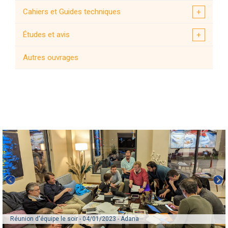
Cahiers et Guides techniques
2023 Kahramanmaras (Turquie)
Études et avis
2022 Cianjur (Indonésie)
Autres ouvrages
2019 Le Teil (France)
2019 Albanie
2018 Lombok (Indonésie)
2017 Mexico
2016 Amatrice (Italie)
2014 - Ubaye
2012 Emilie Romagne (Italie)
Réunion d'équipe le soir - 04/01/2023 - Adana
2011 Lorca (Espagne)