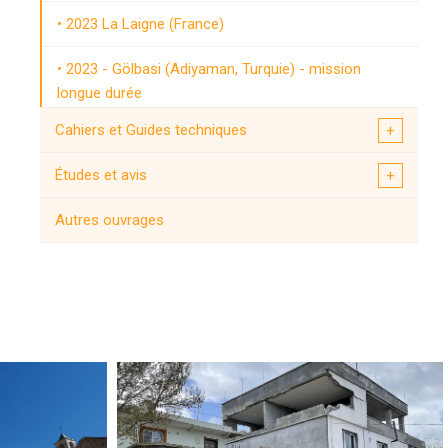
2023 La Laigne (France)
2023 - Gölbasi (Adiyaman, Turquie) - mission
longue durée
Cahiers et Guides techniques
2023 Kahramanmaras (Turquie)
Études et avis
2022 Cianjur (Indonésie)
Autres ouvrages
2019 Le Teil (France)
2019 Albanie
2018 Lombok (Indonésie)
2017 Mexico
2016 Amatrice (Italie)