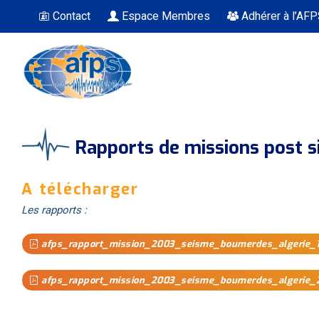
Contact
Espace Membres
Adhérer à l’AF
Vous êtes ici
Rapports de missions post 
A télécharger
Les rapports :
afps_rapport_mission_2003_seisme_boumerdes_algerie_1
afps_rapport_mission_2003_seisme_boumerdes_algerie_2