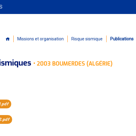
PS
Missions et organisation
Risque sismique
Publications
sismiques
•
2003 BOUMERDES (ALGÉRIE)
.pdf
.pdf