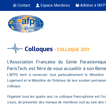
Contact
Espace Membres
Adhérer à l’AF
Vous êtes ici
Colloques
•
COLLOQUE 2011
L’Association Française du Génie Parasismiqu
ParisTech, est fière de vous accueillir à son 8èm
L’AFPS tient à remercier tout particulièrement le Ministèr
Logement et le Ministère de l’Intérieur de leur soutien permanen
colloque.
Organisé tous les quatre ans, ce colloque francophone est l’oc
cours, de présenter des travaux de membres soit au sein des ins