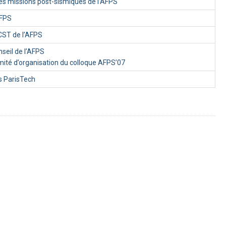
s missions post-sismiques de l’AFPS
AFPS
CST de l’AFPS
eil de l’AFPS
té d’organisation du colloque AFPS’07
s ParisTech