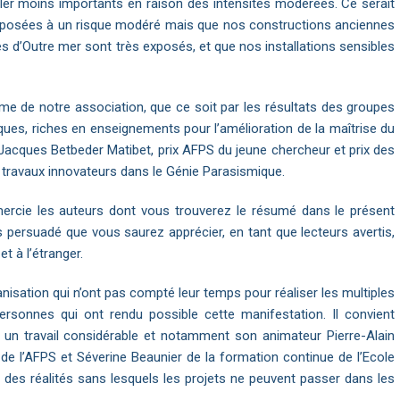
bler moins importants en raison des intensités modérées. Ce serait
t exposées à un risque modéré mais que nos constructions anciennes
res d’Outre mer sont très exposés, et que nos installations sensibles
e de notre association, que ce soit par les résultats des groupes
ues, riches en enseignements pour l’amélioration de la maîtrise du
x Jacques Betbeder Matibet, prix AFPS du jeune chercheur et prix des
 travaux innovateurs dans le Génie Parasismique.
ercie les auteurs dont vous trouverez le résumé dans le présent
is persuadé que vous saurez apprécier, en tant que lecteurs avertis,
et à l’étranger.
sation qui n’ont pas compté leur temps pour réaliser les multiples
ersonnes qui ont rendu possible cette manifestation. Il convient
 un travail considérable et notamment son animateur Pierre-Alain
de l’AFPS et Séverine Beaunier de la formation continue de l’Ecole
s des réalités sans lesquels les projets ne peuvent passer dans les