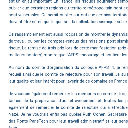
est un enjeu important. En France, les risques pourraient sem
oublier que certaines régions du territoire métropolitain son
sont vulnérables. Ce serait oublier surtout que certains territoi
doivent être sûres quelle que soit la sollicitation sismique subie.
Ce rassemblement est aussi l’occasion de montrer le dynamism
de travail, ou par les comptes-rendus des missions post sismiq
risque. La remise de trois prix lors de cette manifestation (pri
meilleurs posters) montre que l’AFPS encourage et soutient les
Au nom du comité d’organisation du colloque AFPS’11, je rem
recueil ainsi que le comité de relecture pour son travail. Je su
leur qualité et leur intérêt pour l’avenir de ce domaine en France 
Je voudrais également remercier les membres du comité d’organi
tâches de la préparation d’un tel évènement et toutes les p
également de remercier le comité de relecture qui a effectué
Nazé. Je ne voudrais enfin pas oublier Ruth Cohen, Secrétaire 
des Ponts ParisTech pour leur travail administratif et leur sen
faits.