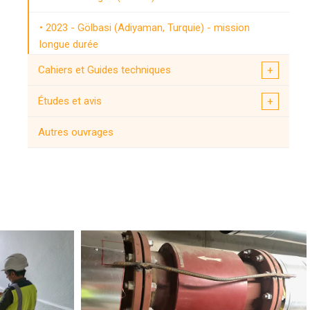
2023 - Gölbasi (Adiyaman, Turquie) - mission
longue durée
Cahiers et Guides techniques
2023 Kahramanmaras (Turquie)
Études et avis
2022 Cianjur (Indonésie)
Autres ouvrages
2019 Le Teil (France)
2019 Albanie
2018 Lombok (Indonésie)
2017 Mexico
2016 Amatrice (Italie)
2014 - Ubaye