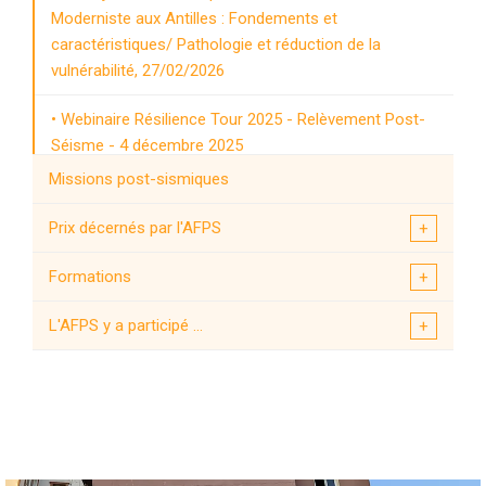
Moderniste aux Antilles : Fondements et
caractéristiques/ Pathologie et réduction de la
vulnérabilité, 27/02/2026
Webinaire Résilience Tour 2025 - Relèvement Post-
Séisme - 4 décembre 2025
Missions post-sismiques
Retour d'expérience post séisme incarné à l'Aquila et
Amatrice - du 18 au 20 septembre 2025
Prix décernés par l'AFPS
Journée technique sur le thème de la nouvelle
Formations
génération de l’Eurocode 8 le 13 juin 2025
L'AFPS y a participé ...
Journée Technique AFPS /CERC des 4 et 6 juin 2025
- Antilles
Journée technique : prise en compte du risque
sismique pour les implantations françaises à
l’étranger - 15 octobre 2024