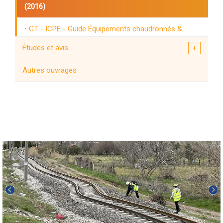
(2016)
GT - ICPE - Guide Équipements chaudronnés &
machines tournantes destinés aux procédés
Études et avis
industriels (2015)
Autres ouvrages
GT - ICPE - Guide Tuyauterie & Robinetterie (2015)
GT - ICPE - Réservoirs cylindriques verticaux à
fonds plats destinés au stockage de produits liquides
à une température de service supérieure ou égale à la
température ambiante (2014)
GT - ICPE - Guide Structures - Support (MAJ 2026)
GT - ICPE - Méthodologie Générale (2014)
GT - ICPE - Mise en sécurité d'une installation sur
sollicitation sismique (2014)
Structure métalique abri