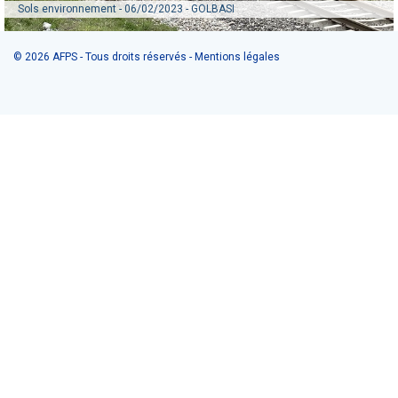
2023 - GOLBASI
Kahramanmaras
GT - Diagnostic et renforcement du bâti existant vis
à vis du séisme (2013)
© 2026 AFPS - Tous droits réservés -
Mentions légales
GT - Guide pour la conception, l’installation et le
diagnostic des équipements des établissements
scolaires en zone sismique (2011)
GT - Guide de conception parasismique et
paracyclonique des maisons individuelles à structure
en bois aux Antilles (2011)
GT - Construction parasismique des maisons
individuelles aux Antilles - Structures en bois (2007)
GT - Conception parasismique des bâtiments (2002)
GT - Ponts de tuyauteries (2002)
GT - Ouvrages souterrain (2001)