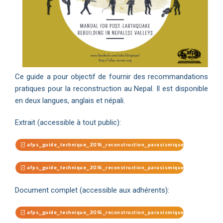
Ce guide a pour objectif de fournir des recommandations
pratiques pour la reconstruction au Nepal. Il est disponible
en deux langues, anglais et népali.
Extrait (accessible à tout public):
afps_guide_technique_2016_reconstruction_parasismique_nepal_nepali_
afps_guide_technique_2016_reconstruction_parasismique_nepal_anglais
Document complet (accessible aux adhérents):
afps_guide_technique_2016_reconstruction_parasismique_nepal_anglai