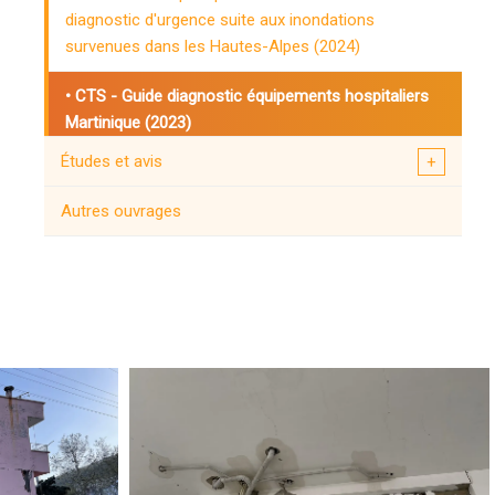
diagnostic d'urgence suite aux inondations
survenues dans les Hautes-Alpes (2024)
CTS - Guide diagnostic équipements hospitaliers
Martinique (2023)
Études et avis
CTS - REX Inondations Alex (2020)
Autres ouvrages
CTS - Missions virtuelles (2015)
Guides techniques
CTS - Guide équipements (2013)
CTS - Référentiel Cellule URGENCE (2012)
CTS - Séisme de Boumerdes en Algérie (2004)
CTS - Règlementation en construction
parasismique (1999)