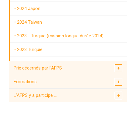
2024 Japon
2024 Taiwan
2023 - Turquie (mission longue durée 2024)
2023 Turquie
2023 - La Laigne (Niort)
Prix décernés par l'AFPS
2022 Cianjur
Formations
2019 Teil
L'AFPS y a participé ...
2019 Albanie
2018 Lombok
2017 Mexico